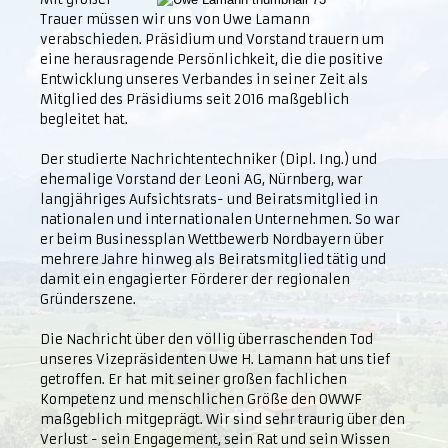
Trauer müssen wir uns von Uwe Lamann
verabschieden. Präsidium und Vorstand trau­ern um
eine herausragende Persönlichkeit, die die positive
Entwicklung unseres Verbandes in seiner Zeit als
Mitglied des Präsidiums seit 2016 maßgeblich
begleitet hat.
Der studierte Nachrichtentechniker (Dipl. Ing.) und
ehemalige Vorstand der Leoni AG, Nürnberg, war
langjähriges Aufsichtsrats- und Beiratsmitglied in
nationalen und internationalen Unternehmen. So war
er beim Businessplan Wettbewerb Nordbayern über
mehrere Jahre hinweg als Bei­ratsmitglied tätig und
damit ein engagierter Förderer der regionalen
Gründerszene.
Die Nachricht über den völlig überraschenden Tod
unseres Vizepräsidenten Uwe H. Lamann hat uns tief
getroffen. Er hat mit seiner großen fachlichen
Kompetenz und menschlichen Größe den OWWF
maßgeblich mitgeprägt. Wir sind sehr traurig über den
Verlust - sein Engagement, sein Rat und sein Wissen