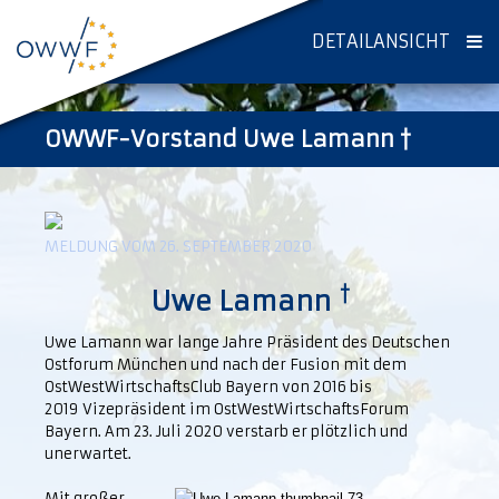
DETAILANSICHT
OWWF-Vorstand Uwe Lamann †
MELDUNG VOM 26. SEPTEMBER 2020
†
Uwe Lamann
Uwe Lamann war lange Jahre Präsident des Deutschen
Ostforum München und nach der Fusion mit dem
OstWestWirtschaftsClub Bayern von 2016 bis
2019 Vizepräsident im OstWestWirtschafts­Forum
Bayern. Am 23. Juli 2020 verstarb er plötzlich und
unerwartet.
Mit großer