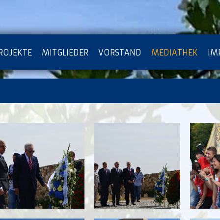
ROJEKTE
MITGLIEDER
VORSTAND
MEDIATHEK
IM
ATENSCHUTZ
ARCHIV