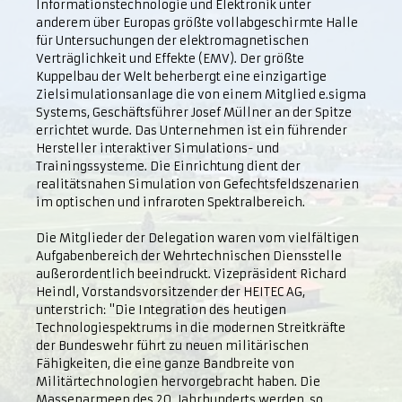
Informationstechnologie und Elektronik unter
anderem über Europas größte vollabgeschirmte Halle
für Untersuchungen der elektromagnetischen
Verträglichkeit und Effekte (EMV). Der größte
Kuppelbau der Welt beherbergt eine einzigartige
Zielsimulationsanlage die von einem Mitglied e.sigma
Systems, Geschäftsführer Josef Müllner an der Spitze
errichtet wurde. Das Unternehmen ist ein führender
Hersteller interaktiver Simulations- und
Trainingssysteme. Die Einrichtung dient der
realitätsnahen Simulation von Gefechtsfeldszenarien
im optischen und infraroten Spektralbereich.
Die Mitglieder der Delegation waren vom vielfältigen
Aufgabenbereich der Wehrtechnischen Diensstelle
außerordentlich beeindruckt. Vizepräsident Richard
Heindl, Vorstandsvorsitzender der HEITEC AG,
unterstrich: "Die Integration des heutigen
Technologiespektrums in die modernen Streitkräfte
der Bundeswehr führt zu neuen militärischen
Fähigkeiten, die eine ganze Bandbreite von
Militärtechnologien hervorgebracht haben. Die
Massenarmeen des 20. Jahrhunderts werden, so