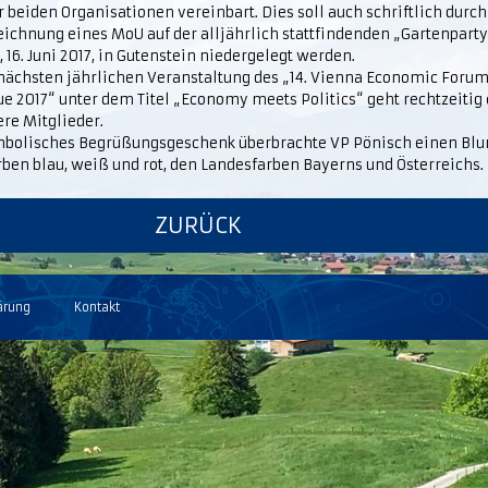
 beiden Organisationen vereinbart. Dies soll auch schriftlich durch
eichnung eines MoU auf der alljährlich stattfindenden „Gartenpart
, 16. Juni 2017, in Gutenstein niedergelegt werden.
 nächsten jährlichen Veranstaltung des „14. Vienna Economic Foru
e 2017“ unter dem Titel „Economy meets Politics“ geht rechtzeitig
re Mitglieder.
mbolisches Begrüßungsgeschenk überbrachte VP Pönisch einen Bl
ben blau, weiß und rot, den Landesfarben Bayerns und Österreichs.
ZURÜCK
ärung
Kontakt