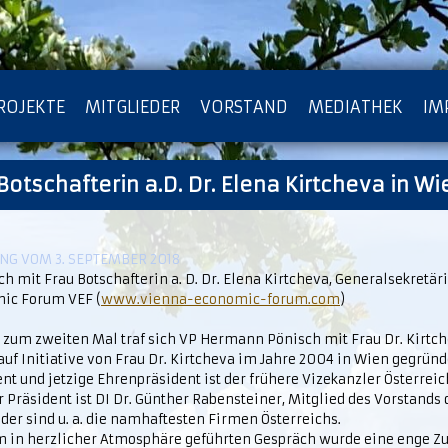
ROJEKTE
MITGLIEDER
VORSTAND
MEDIATHEK
IM
otschafterin a.D. Dr. Elena Kirtcheva in Wi
ATENSCHUTZ
ARCHIV
G VOM 3. SEPTEMBER 2018
h mit Frau Botschafterin a. D. Dr. Elena Kirtcheva, Generalsekretär
ic Forum VEF (
www.vienna-economic-forum.com
)
s zum zweiten Mal traf sich VP Hermann Pönisch mit Frau Dr. Kirtch
uf Initiative von Frau Dr. Kirtcheva im Jahre 2004 in Wien gegründ
nt und jetzige Ehrenpräsident ist der frühere Vizekanzler Österreic
r Präsident ist DI Dr. Günther Rabensteiner, Mitglied des Vorstands
der sind u. a. die namhaftesten Firmen Österreichs.
m in herzlicher Atmosphäre geführten Gespräch wurde eine enge 