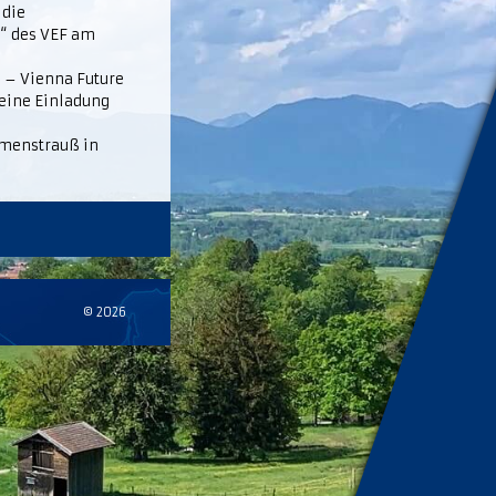
 die
y“ des VEF am
m – Vienna Future
 eine Einladung
umenstrauß in
© 2026