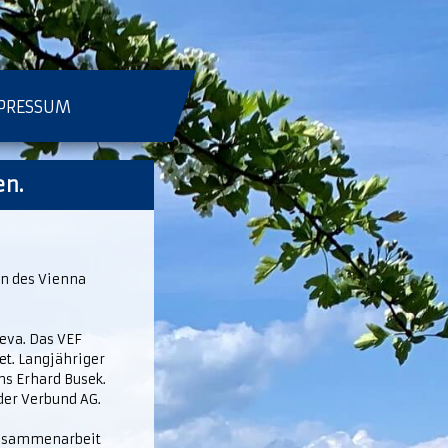
PRESSUM
en.
in des Vienna
eva. Das VEF
et. Langjähriger
hs Erhard Busek.
 der Verbund AG.
Zusammenarbeit