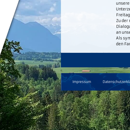
unserer
Unterz
Freitag
Zu der
Dialogu
an unse
Als sy
den Far
Impressum
Datenschutzerkl