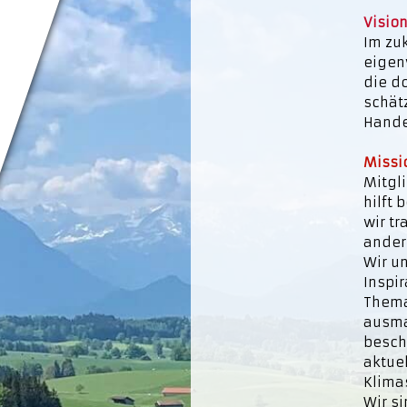
Visio
Im zu
eigen
die d
schät
Hande
Missi
Mitgl
hilft
wir t
ander
Wir u
Inspir
Thema
ausma
besch
aktue
Klima
Wir s