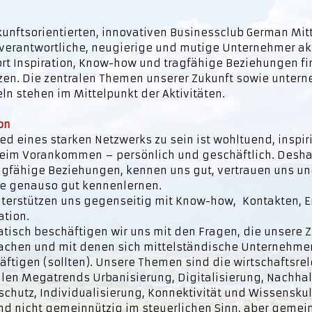
n
kunftsorientierten, innovativen Businessclub German Mit
verantwortliche, neugierige und mutige Unternehmer akt
ort Inspiration, Know-how und tragfähige Beziehungen f
zen. Die zentralen Themen unserer Zukunft sowie unter
ln stehen im Mittelpunkt der Aktivitäten.
on
ied eines starken Netzwerks zu sein ist wohltuend, inspi
 beim Vorankommen – persönlich und geschäftlich. Desha
ragfähige Beziehungen, kennen uns gut, vertrauen uns un
e genauso gut kennenlernen.
nterstützen uns gegenseitig mit Know-how, Kontakten, 
ation.
tisch beschäftigen wir uns mit den Fragen, die unsere 
chen und mit denen sich mittelständische Unternehme
äftigen (sollten). Unsere Themen sind die wirtschaftsre
llen Megatrends Urbanisierung, Digitalisierung, Nachhal
schutz, Individualisierung, Konnektivität und Wissenskul
ind nicht gemeinnützig im steuerlichen Sinn, aber gemein