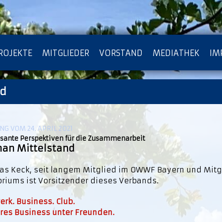
ROJEKTE
MITGLIEDER
VORSTAND
MEDIATHEK
IM
nd
ATENSCHUTZ
ARCHIV
G VOM 24. APRIL 2021
ssante Perspektiven für die Zusammenarbeit
an Mittelstand
as Keck, seit langem Mitglied im OWWF Bayern und Mitg
oriums ist Vorsitzender dieses Verbands.
rk. Business. Club.
res Business unter Freunden.