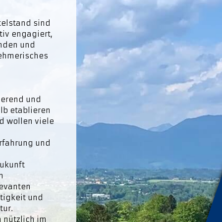
telstand sind
iv engagiert,
inden und
nehmerisches
rierend und
lb etablieren
d wollen viele
Erfahrung und
Zukunft
n
levanten
tigkeit und
tur.
 nützlich im