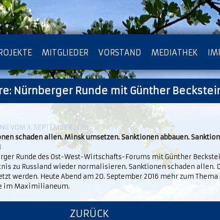
ROJEKTE
MITGLIEDER
VORSTAND
MEDIATHEK
IM
e: Nürnberger Runde mit Günther Beckstei
ATENSCHUTZ
ARCHIV
G VOM 3. SEPTEMBER 2018
onen schaden allen. Minsk umsetzen. Sanktionen abbauen. Sanktio
!
rger Runde des Ost-West-Wirtschafts-Forums mit Günther Beckste
tnis zu Russland wieder normalisieren. Sanktionen schaden allen.
tzt werden. Heute Abend am 20. September 2016 mehr zum Thema
e im Maximilianeum.
ZURÜCK