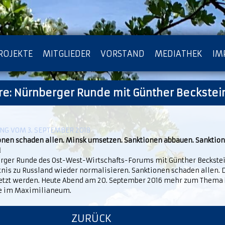
ROJEKTE
MITGLIEDER
VORSTAND
MEDIATHEK
IM
e: Nürnberger Runde mit Günther Beckstei
ATENSCHUTZ
ARCHIV
G VOM 3. SEPTEMBER 2018
onen schaden allen. Minsk umsetzen. Sanktionen abbauen. Sanktio
!
rger Runde des Ost-West-Wirtschafts-Forums mit Günther Beckste
tnis zu Russland wieder normalisieren. Sanktionen schaden allen.
tzt werden. Heute Abend am 20. September 2016 mehr zum Thema
e im Maximilianeum.
ZURÜCK