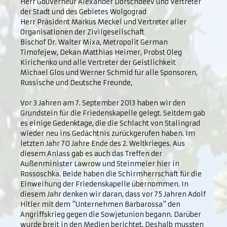
Herr Gouverneur Alexander Dorschdeev und Vertreter
der Stadt und des Gebietes Wolgograd
Herr Präsident Markus Meckel und Vertreter aller
Organisationen der Zivilgesellschaft
Bischof Dr. Walter Mixa, Metropolit German
Timofejew, Dekan Matthias Heimer, Probst Oleg
Kirichenko und alle Vertreter der Geistlichkeit
Michael Glos und Werner Schmid für alle Sponsoren,
Russische und Deutsche Freunde,
Vor 3 Jahren am 7. September 2013 haben wir den
Grundstein für die Friedenskapelle gelegt. Seitdem gab
es einige Gedenktage, die die Schlacht von Stalingrad
wieder neu ins Gedächtnis zurückgerufen haben. Im
letzten Jahr 70 Jahre Ende des 2. Weltkrieges. Aus
diesem Anlass gab es auch das Treffen der
Außenminister Lawrow und Steinmeier hier in
Rossoschka. Beide haben die Schirmherrschaft für die
Einweihung der Friedenskapelle übernommen. In
diesem Jahr denken wir daran, dass vor 75 Jahren Adolf
Hitler mit dem "Unternehmen Barbarossa" den
Angriffskrieg gegen die Sowjetunion begann. Darüber
wurde breit in den Medien berichtet. Deshalb mussten