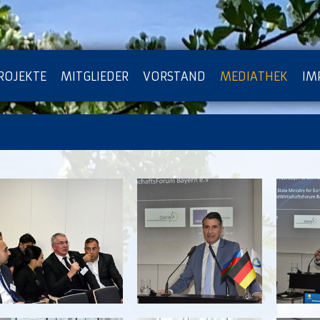
ROJEKTE
MITGLIEDER
VORSTAND
MEDIATHEK
IM
ATENSCHUTZ
ARCHIV