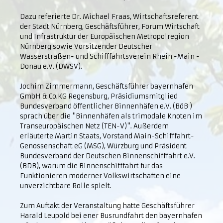
Dazu referierte Dr. Michael Fraas, Wirtschaftsreferent
der Stadt Nürnberg, Geschäftsführer, Forum Wirtschaft
und Infrastruktur der Europäischen Metropolregion
Nürnberg sowie Vorsitzender Deutscher
Wasserstraßen- und Schifffahrtsverein Rhein -Main -
Donau e.V. (DWSV).
Jochim Zimmermann, Geschäftsführer bayernhafen
GmbH & Co.KG Regensburg, Präsidiumsmitglied
Bundesverband öffentlicher Binnenhäfen e.V. (BöB )
sprach über die "Binnenhäfen als trimodale Knoten im
Transeuropäischen Netz (TEN-V)". Außerdem
erläuterte Martin Staats, Vorstand Main-Schifffahrt-
Genossenschaft eG (MSG), Würzburg und Präsident
Bundesverband der Deutschen Binnenschifffahrt e.V.
(BDB), warum die Binnenschifffahrt für das
Funktionieren moderner Volkswirtschaften eine
unverzichtbare Rolle spielt.
Zum Auftakt der Veranstaltung hatte Geschäftsführer
Harald Leupold bei ener Busrundfahrt den bayernhafen