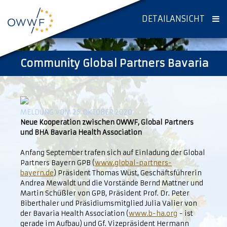
DETAILANSICHT
Community Global Partners Bavaria
MELDUNG VOM 25. OKTOBER 2020
Neue Kooperation zwischen OWWF, Global Partners
und BHA Bavaria Health Association
Anfang September trafen sich auf Einladung der Global
Partners Bayern GPB (
www.global-partners-
bayern.de
) Präsident Thomas Wüst, Geschäftsführerin
Andrea Mewaldt und die Vorstände Bernd Mattner und
Martin Schüßler von GPB, Präsident Prof. Dr. Peter
Biberthaler und Präsidiumsmitglied Julia Valier von
der Bavaria Health Association (
www.b-ha.org
- ist
gerade im Aufbau) und Gf. Vizepräsident Hermann