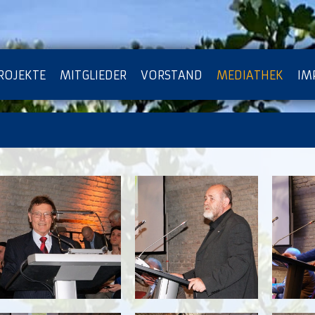
ROJEKTE
MITGLIEDER
VORSTAND
MEDIATHEK
IM
ATENSCHUTZ
ARCHIV