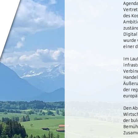
Agenda 
Vertre
des Ko
Ambitio
zustän
Digita
wurde 
einer d
Im Lau
infras
Verbin
Handel
Äußeru
der re
europäi
Den Abs
Wirtsch
der bul
Bemühu
Zusamm