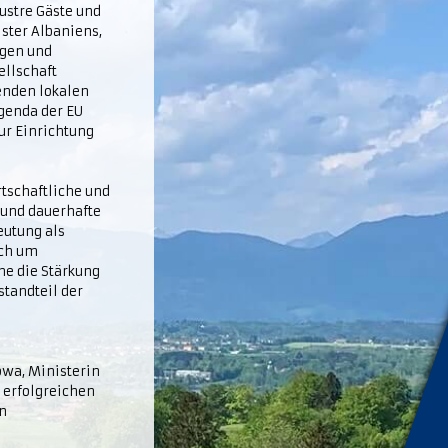
ustre Gäste und
ster Albaniens,
ngen und
ellschaft
enden lokalen
Agenda der EU
ur Einrichtung
tschaftliche und
 und dauerhafte
eutung als
ich um
he die Stärkung
tandteil der
s
owa, Ministerin
 erfolgreichen
n