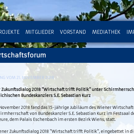
ROJEKTE
MITGLIEDER
VORSTAND
MEDIATHEK
IM
rtschaftsforum
ATENSCHUTZ
ARCHIV
G VOM 21. NOVEMBER 2018
Zukunftsdialog 2018 "Wirtschaft trifft Politik" unter Schirmherrsch
eichischen Bundeskanzlers S.E. Sebastian Kurz
 November 2018 fand das 15-jährige Jubiläum des Wiener Wirtschaf
hirmherrschaft von Bundeskanzler S.E. Sebastian Kurz im Festsaal d
ure, dem Palais Eschenbach im ersten Bezirk Wiens, statt.
ner Zukunftsdialog 2018 "Wirtschaft trifft Politik", eingebettet in di