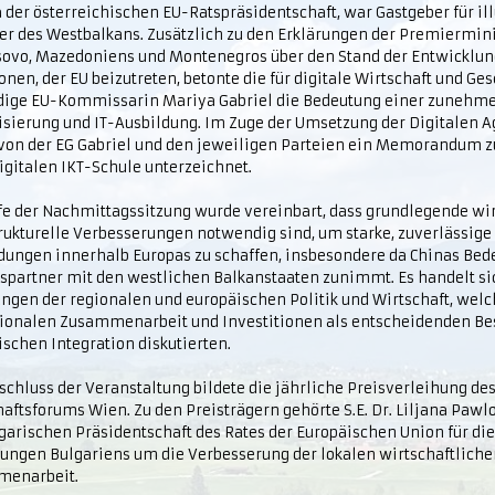
der österreichischen EU-Ratspräsidentschaft, war Gastgeber für ill
ter des Westbalkans. Zusätzlich zu den Erklärungen der Premiermini
sovo, Mazedoniens und Montenegros über den Stand der Entwicklu
nen, der EU beizutreten, betonte die für digitale Wirtschaft und Ges
dige EU-Kommissarin Mariya Gabriel die Bedeutung einer zunehm
lisierung und IT-Ausbildung. Im Zuge der Umsetzung der Digitalen 
von der EG Gabriel und den jeweiligen Parteien ein Memorandum z
igitalen IKT-Schule unterzeichnet.
fe der Nachmittagssitzung wurde vereinbart, dass grundlegende wir
trukturelle Verbesserungen notwendig sind, um starke, zuverlässige
dungen innerhalb Europas zu schaffen, insbesondere da Chinas Bed
spartner mit den westlichen Balkanstaaten zunimmt. Es handelt s
ngen der regionalen und europäischen Politik und Wirtschaft, welc
gionalen Zusammenarbeit und Investitionen als entscheidenden Bes
schen Integration diskutierten.
chluss der Veranstaltung bildete die jährliche Preisverleihung de
aftsforums Wien. Zu den Preisträgern gehörte S.E. Dr. Liljana Pawl
garischen Präsidentschaft des Rates der Europäischen Union für die
ngen Bulgariens um die Verbesserung der lokalen wirtschaftliche
enarbeit.