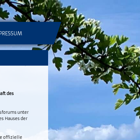
PRESSUM
aft des
tsforums unter
es Hauses der
e offizielle